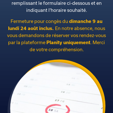
remplissant le formulaire ci-dessous et en
indiquant l'horaire souhaité.
Fermeture pour congès du
dimanche 9 au
lundi 24 août inclus.
En notre absence, nous
vous demandons de réserver vos rendez-vous
par la plateforme
Planity uniquement
. Merci
de votre compréhension.